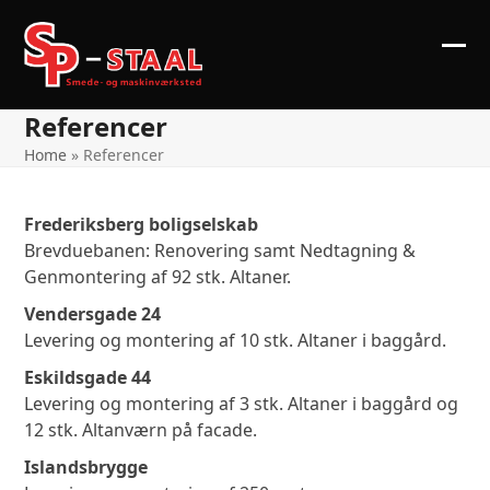
Skip
to
content
Ope
Clos
mob
mob
Referencer
me
me
Home
»
Referencer
Frederiksberg boligselskab
Brevduebanen: Renovering samt Nedtagning &
Genmontering af 92 stk. Altaner.
Vendersgade 24
Levering og montering af 10 stk. Altaner i baggård.
Eskildsgade 44
Levering og montering af 3 stk. Altaner i baggård og
12 stk. Altanværn på facade.
Islandsbrygge