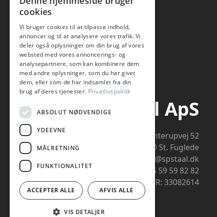
Denne hjemmeside bruger
cookies
Vi bruger cookies til at tilpasse indhold,
annoncer og til at analysere vores trafik. Vi
deler også oplysninger om din brug af vores
websted med vores annoncerings- og
analysepartnere, som kan kombinere dem
med andre oplysninger, som du har givet
dem, eller som de har indsamlet fra din
brug af deres tjenester.
Privatlivspolitik
SP-Staal ApS
ABSOLUT NØDVENDIGE
YDEEVNE
Flinterupvej 52
4480 St. Fuglede
MÅLRETNING
info@spstaal.dk
FUNKTIONALITET
+45 59 59 82 82
CVR: 33082614
ACCEPTER ALLE
AFVIS ALLE
VIS DETALJER