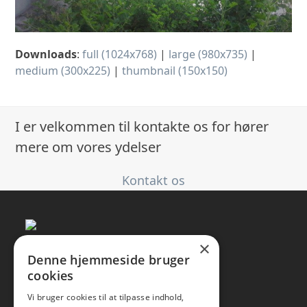
Downloads
:
full (1024x768)
|
large (980x735)
|
medium (300x225)
|
thumbnail (150x150)
I er velkommen til kontakte os for hører
mere om vores ydelser
Kontakt os
×
Denne hjemmeside bruger
cookies
Vi bruger cookies til at tilpasse indhold,