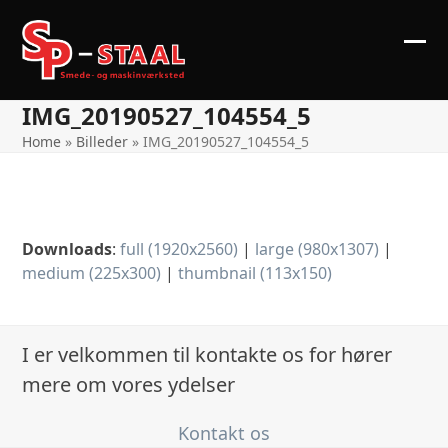
Skip
to
content
Ope
Clos
mob
mob
IMG_20190527_104554_5
me
me
Home
»
Billeder
»
IMG_20190527_104554_5
Downloads
:
full (1920x2560)
|
large (980x1307)
|
medium (225x300)
|
thumbnail (113x150)
I er velkommen til kontakte os for hører
mere om vores ydelser
Kontakt os