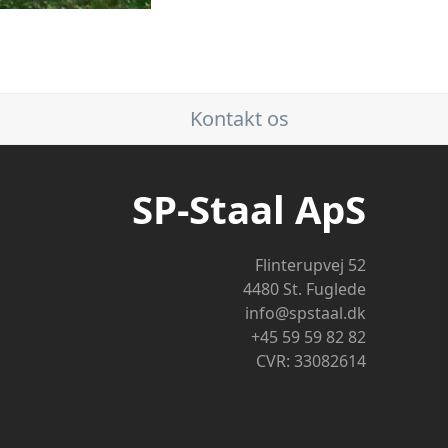
Kontakt os
SP-Staal ApS
Flinterupvej 52
4480 St. Fuglede
info@spstaal.dk
+45 59 59 82 82
CVR: 33082614