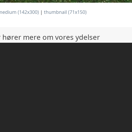
medium (142x300)
|
thumbnail (71x150)
or hører mere om vores ydelser