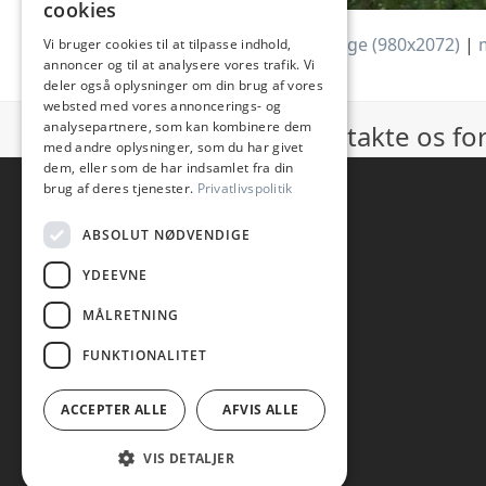
cookies
Downloads
:
full (1211x2560)
|
large (980x2072)
|
Vi bruger cookies til at tilpasse indhold,
annoncer og til at analysere vores trafik. Vi
deler også oplysninger om din brug af vores
websted med vores annoncerings- og
analysepartnere, som kan kombinere dem
I er velkommen til kontakte os f
med andre oplysninger, som du har givet
dem, eller som de har indsamlet fra din
brug af deres tjenester.
Privatlivspolitik
ABSOLUT NØDVENDIGE
YDEEVNE
MÅLRETNING
FUNKTIONALITET
ACCEPTER ALLE
AFVIS ALLE
VIS DETALJER