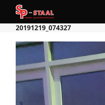
Skip
to
content
20191219_074327