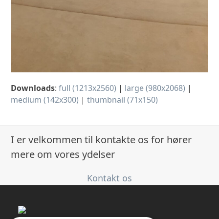
Downloads
:
full (1213x2560)
|
large (980x2068)
|
medium (142x300)
|
thumbnail (71x150)
I er velkommen til kontakte os for hører
mere om vores ydelser
Kontakt os