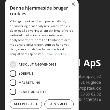
×
Denne hjemmeside bruger
cookies
Vi bruger cookies til at tilpasse indhold,
annoncer og til at analysere vores trafik. Vi
deler også oplysninger om din brug af vores
websted med vores annoncerings- og
analysepartnere, som kan kombinere dem
med andre oplysninger, som du har givet
dem, eller som de har indsamlet fra din
brug af deres tjenester.
Privatlivspolitik
SP-Staal ApS
ABSOLUT NØDVENDIGE
YDEEVNE
Flinterupvej 52
4480 St. Fuglede
MÅLRETNING
info@spstaal.dk
FUNKTIONALITET
+45 59 59 82 82
CVR: 33082614
ACCEPTER ALLE
AFVIS ALLE